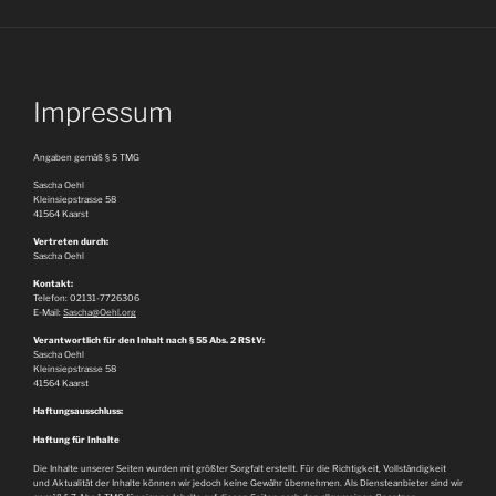
Impressum
Angaben gemäß § 5 TMG
Sascha Oehl
Kleinsiepstrasse 58
41564 Kaarst
Vertreten durch:
Sascha Oehl
Kontakt:
Telefon: 02131-7726306
E-Mail:
Sascha@Oehl.org
Verantwortlich für den Inhalt nach § 55 Abs. 2 RStV:
Sascha Oehl
Kleinsiepstrasse 58
41564 Kaarst
Haftungsausschluss:
Haftung für Inhalte
Die Inhalte unserer Seiten wurden mit größter Sorgfalt erstellt. Für die Richtigkeit, Vollständigkeit
und Aktualität der Inhalte können wir jedoch keine Gewähr übernehmen. Als Diensteanbieter sind wir