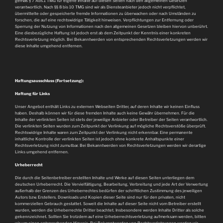
gemäß § 7 Abs.1 TMG für eigene Inhalte auf diesen Seiten nach den allgemeinen Gesetzen
verantwortlich. Nach §§ 8 bis 10 TMG sind wir als Diensteanbieter jedoch nicht verpflichtet,
übermittelte oder gespeicherte fremde Informationen zu überwachen oder nach Umständen zu
forschen, die auf eine rechtswidrige Tätigkeit hinweisen. Verpflichtungen zur Entfernung oder
Sperrung der Nutzung von Informationen nach den allgemeinen Gesetzen bleiben hiervon unberührt.
Eine diesbezügliche Haftung ist jedoch erst ab dem Zeitpunkt der Kenntnis einer konkreten
Rechtsverletzung möglich. Bei Bekanntwerden von entsprechenden Rechtsverletzungen werden wir
diese Inhalte umgehend entfernen.
Haftungsausschluss (Fortsetzung):
Haftung für Links
Unser Angebot enthält Links zu externen Webseiten Dritter, auf deren Inhalte wir keinen Einfluss
haben. Deshalb können wir für diese fremden Inhalte auch keine Gewähr übernehmen. Für die
Inhalte der verlinkten Seiten ist stets der jeweilige Anbieter oder Betreiber der Seiten verantwortlich.
Die verlinkten Seiten wurden zum Zeitpunkt der Verlinkung auf mögliche Rechtsverstöße überprüft.
Rechtswidrige Inhalte waren zum Zeitpunkt der Verlinkung nicht erkennbar. Eine permanente
inhaltliche Kontrolle der verlinkten Seiten ist jedoch ohne konkrete Anhaltspunkte einer
Rechtsverletzung nicht zumutbar. Bei Bekanntwerden von Rechtsverletzungen werden wir derartige
Links umgehend entfernen.
Urheberrecht
Die durch die Seitenbetreiber erstellten Inhalte und Werke auf diesen Seiten unterliegen dem
deutschen Urheberrecht. Die Vervielfältigung, Bearbeitung, Verbreitung und jede Art der Verwertung
außerhalb der Grenzen des Urheberrechtes bedürfen der schriftlichen Zustimmung des jeweiligen
Autors bzw. Erstellers. Downloads und Kopien dieser Seite sind nur für den privaten, nicht
kommerziellen Gebrauch gestattet. Soweit die Inhalte auf dieser Seite nicht vom Betreiber erstellt
wurden, werden die Urheberrechte Dritter beachtet. Insbesondere werden Inhalte Dritter als solche
gekennzeichnet. Sollten Sie trotzdem auf eine Urheberrechtsverletzung aufmerksam werden, bitten