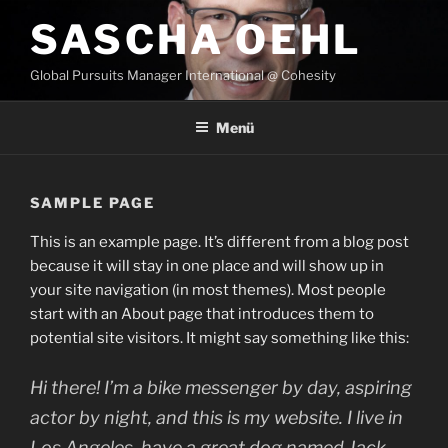
Zum
SASCHA OEHL
Inhalt
springen
Global Pursuits Manager International @ Cohesity
Menü
SAMPLE PAGE
This is an example page. It’s different from a blog post
because it will stay in one place and will show up in
your site navigation (in most themes). Most people
start with an About page that introduces them to
potential site visitors. It might say something like this:
Hi there! I’m a bike messenger by day, aspiring
actor by night, and this is my website. I live in
Los Angeles, have a great dog named Jack,