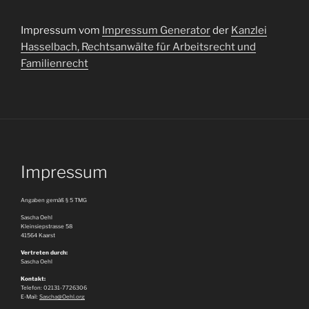
Impressum vom
Impressum Generator
der
Kanzlei
Hasselbach, Rechtsanwälte für Arbeitsrecht und
Familienrecht
Impressum
Angaben gemäß § 5 TMG
Sascha Oehl
Kleinsiepstrasse 58
41564 Kaarst
Vertreten durch:
Sascha Oehl
Kontakt:
Telefon: 02131-7726306
E-Mail:
Sascha@Oehl.org