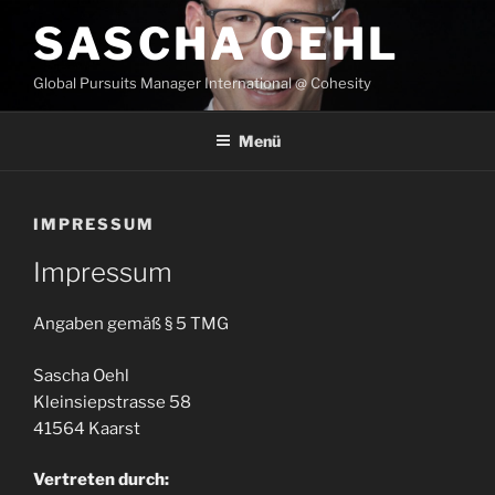
Zum
SASCHA OEHL
Inhalt
springen
Global Pursuits Manager International @ Cohesity
Menü
IMPRESSUM
Impressum
Angaben gemäß § 5 TMG
Sascha Oehl
Kleinsiepstrasse 58
41564 Kaarst
Vertreten durch: