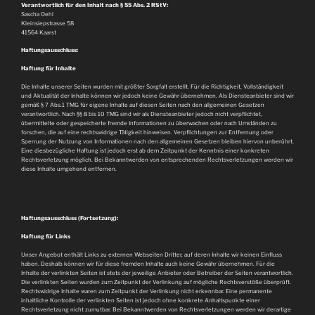
Verantwortlich für den Inhalt nach § 55 Abs. 2 RStV:
Sascha Oehl
Kleinsiepstrasse 58
41564 Kaarst
Haftungsausschluss:
Haftung für Inhalte
Die Inhalte unserer Seiten wurden mit größter Sorgfalt erstellt. Für die Richtigkeit, Vollständigkeit
und Aktualität der Inhalte können wir jedoch keine Gewähr übernehmen. Als Diensteanbieter sind wir
gemäß § 7 Abs.1 TMG für eigene Inhalte auf diesen Seiten nach den allgemeinen Gesetzen
verantwortlich. Nach §§ 8 bis 10 TMG sind wir als Diensteanbieter jedoch nicht verpflichtet,
übermittelte oder gespeicherte fremde Informationen zu überwachen oder nach Umständen zu
forschen, die auf eine rechtswidrige Tätigkeit hinweisen. Verpflichtungen zur Entfernung oder
Sperrung der Nutzung von Informationen nach den allgemeinen Gesetzen bleiben hiervon unberührt.
Eine diesbezügliche Haftung ist jedoch erst ab dem Zeitpunkt der Kenntnis einer konkreten
Rechtsverletzung möglich. Bei Bekanntwerden von entsprechenden Rechtsverletzungen werden wir
diese Inhalte umgehend entfernen.
Haftungsausschluss (Fortsetzung):
Haftung für Links
Unser Angebot enthält Links zu externen Webseiten Dritter, auf deren Inhalte wir keinen Einfluss
haben. Deshalb können wir für diese fremden Inhalte auch keine Gewähr übernehmen. Für die
Inhalte der verlinkten Seiten ist stets der jeweilige Anbieter oder Betreiber der Seiten verantwortlich.
Die verlinkten Seiten wurden zum Zeitpunkt der Verlinkung auf mögliche Rechtsverstöße überprüft.
Rechtswidrige Inhalte waren zum Zeitpunkt der Verlinkung nicht erkennbar. Eine permanente
inhaltliche Kontrolle der verlinkten Seiten ist jedoch ohne konkrete Anhaltspunkte einer
Rechtsverletzung nicht zumutbar. Bei Bekanntwerden von Rechtsverletzungen werden wir derartige